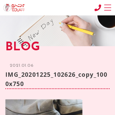
CONCEPT
コンセプト
SHOP
BLOG
店舗紹介
RECRUIT
求人情報
2021.01.06
RECRUIT2
IMG_20201225_102626_copy_100
求人情報2
0x750
product
商品紹介
BLOG
ブログ