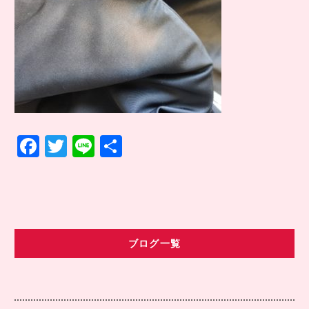
COMPANY INFO
会社情報
CONTACT
お問い合わせ
アクセス
F
T
Li
共
a
w
n
有
c
it
e
e
te
b
r
ブログ一覧
o
o
k