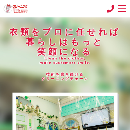
衣類をプロに任せれば
CONCEPT
コンセプト
暮らしはもっと
SHOP
笑顔になる
店舗紹介
Clean the clothes,
make customers smile.
RECRUIT
求人情報
技術を磨き続ける
クリーニングチェーン
RECRUIT2
求人情報2
product
商品紹介
BLOG
ブログ