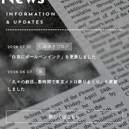
INFORMATION
& UPDATES
しみ抜きブログ
2026.07.31
「白衣にボールペンインク」を更新しました
旅
2026.06.07
「久々の鉄活…数時間で東京メトロ乗りまくり」を更新
しました
詳しくはこちら