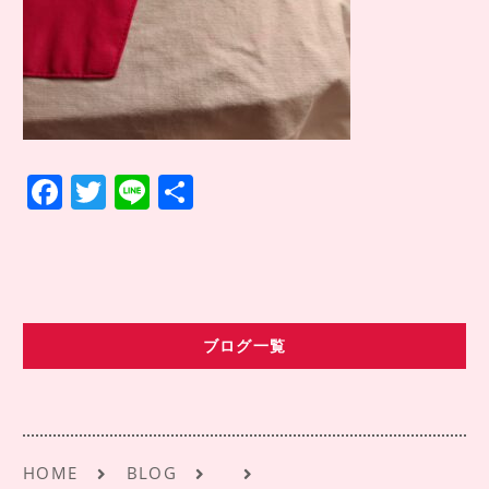
COMPANY INFO
会社情報
CONTACT
お問い合わせ
アクセス
F
T
Li
共
a
w
n
有
c
it
e
e
te
b
r
ブログ一覧
o
o
k
HOME
BLOG