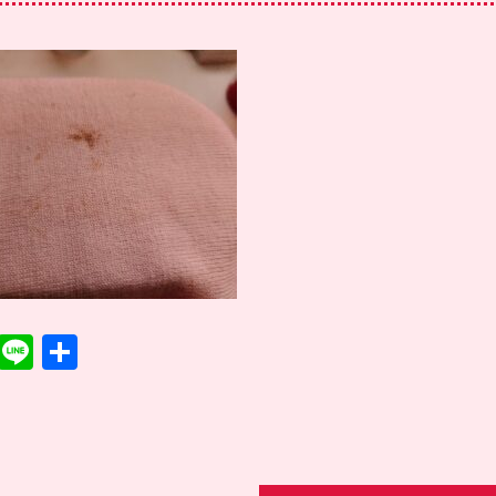
T
Li
共
w
n
有
it
e
te
r