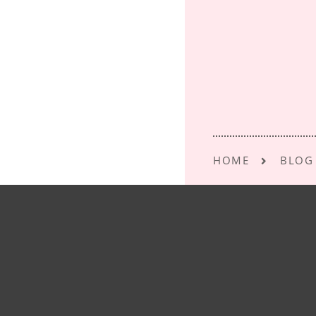
o
o
k
HOME
BLOG