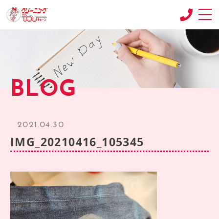
CONCEPT
コンセプト
SHOP
BLOG
店舗紹介
RECRUIT
求人情報
2021.04.30
RECRUIT2
IMG_20210416_105345
求人情報2
product
商品紹介
BLOG
ブログ