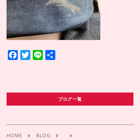
COMPANY INFO
会社情報
CONTACT
お問い合わせ
アクセス
F
T
Li
共
a
w
n
有
c
it
e
e
te
b
r
ブログ一覧
o
o
k
HOME
BLOG