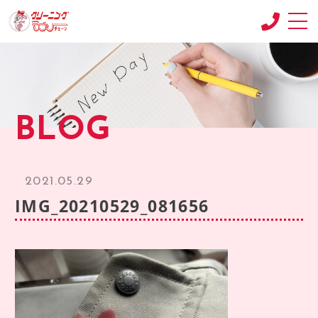
CONCEPT
コンセプト
SHOP
BLOG
店舗紹介
RECRUIT
求人情報
2021.05.29
RECRUIT2
IMG_20210529_081656
求人情報2
product
商品紹介
BLOG
ブログ