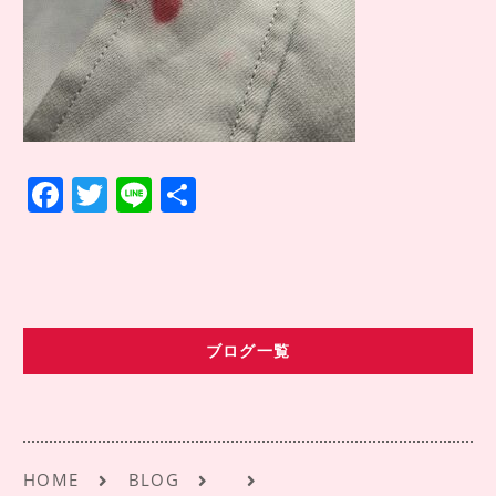
COMPANY INFO
会社情報
CONTACT
お問い合わせ
アクセス
F
T
Li
共
a
w
n
有
c
it
e
e
te
b
r
ブログ一覧
o
o
k
HOME
BLOG