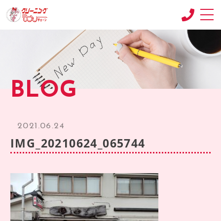
CONCEPT
コンセプト
SHOP
BLOG
店舗紹介
RECRUIT
求人情報
2021.06.24
RECRUIT2
IMG_20210624_065744
求人情報2
product
商品紹介
BLOG
ブログ