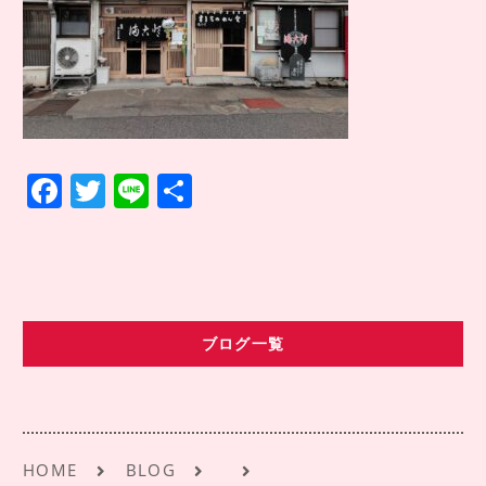
COMPANY INFO
会社情報
CONTACT
お問い合わせ
アクセス
F
T
Li
共
a
w
n
有
c
it
e
e
te
b
r
ブログ一覧
o
o
k
HOME
BLOG