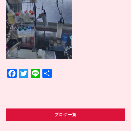
COMPANY INFO
会社情報
CONTACT
お問い合わせ
アクセス
F
T
Li
共
a
w
n
有
c
it
e
e
te
b
r
ブログ一覧
o
o