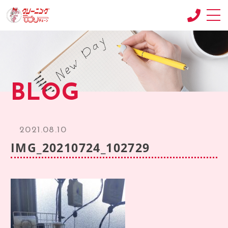
CONCEPT
コンセプト
SHOP
BLOG
店舗紹介
RECRUIT
求人情報
2021.08.10
RECRUIT2
IMG_20210724_102729
求人情報2
product
商品紹介
BLOG
ブログ