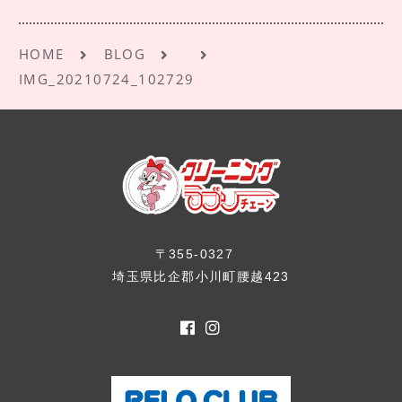
k
HOME
BLOG
IMG_20210724_102729
〒355-0327
埼玉県比企郡小川町腰越423