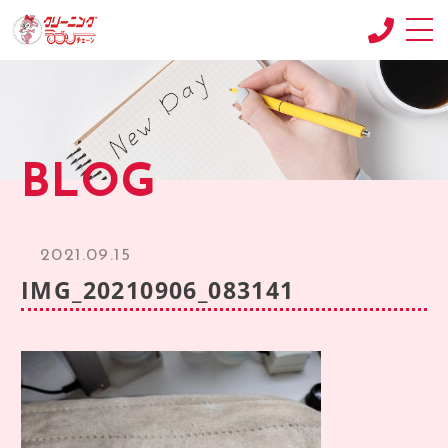
CONCEPT
コンセプト
SHOP
BLOG
店舗紹介
RECRUIT
求人情報
2021.09.15
RECRUIT2
IMG_20210906_083141
求人情報2
product
商品紹介
BLOG
ブログ