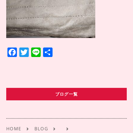
COMPANY INFO
会社情報
CONTACT
お問い合わせ
アクセス
F
T
Li
共
a
w
n
有
c
it
e
e
te
b
r
ブログ一覧
o
o
k
HOME
BLOG