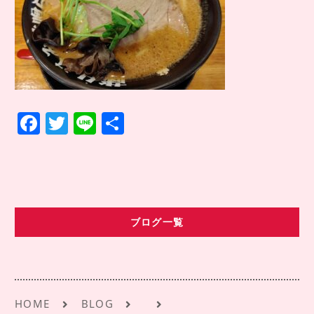
COMPANY INFO
会社情報
CONTACT
お問い合わせ
アクセス
F
T
Li
共
a
w
n
有
c
it
e
e
te
b
r
ブログ一覧
o
o
k
HOME
BLOG