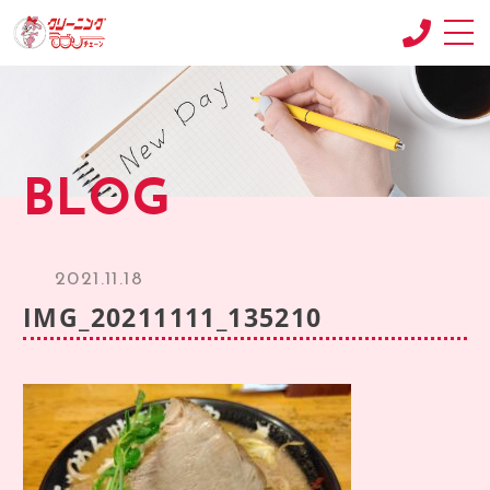
CONCEPT
コンセプト
SHOP
BLOG
店舗紹介
RECRUIT
求人情報
2021.11.18
RECRUIT2
IMG_20211111_135210
求人情報2
product
商品紹介
BLOG
ブログ