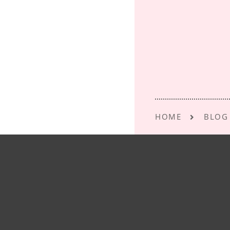
o
o
k
HOME
BLOG