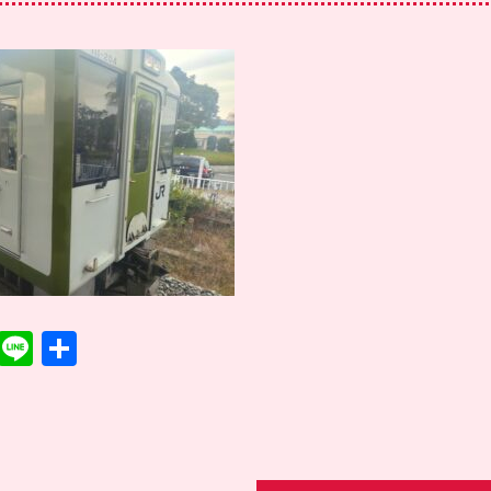
T
Li
共
w
n
有
it
e
te
r