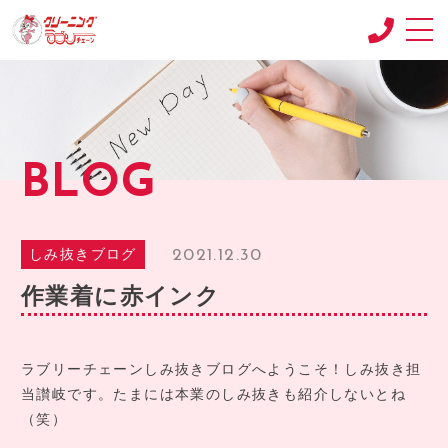
CONCEPT
コンセプト
SHOP
BLOG
店舗紹介
RECRUIT
求人情報
2021.12.30
しみ抜きブログ
RECRUIT2
作業着に赤インク
求人情報2
product
商品紹介
ラブリーチェーンしみ抜きブログへようこそ！しみ抜き担
当讃岐です。たまには本業のしみ抜きも紹介しないとね
BLOG
（笑）
ブログ