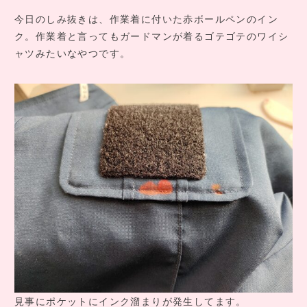
COMPANY INFO
今日のしみ抜きは、作業着に付いた赤ボールペンのイン
会社情報
ク。作業着と言ってもガードマンが着るゴテゴテのワイシ
CONTACT
ャツみたいなやつです。
お問い合わせ
アクセス
見事にポケットにインク溜まりが発生してます。