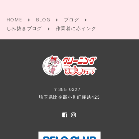
k
HOME
BLOG
ブログ
しみ抜きブログ
作業着に赤インク
〒355-0327
埼玉県比企郡小川町腰越423