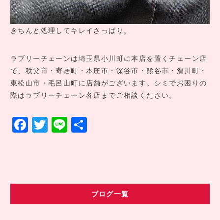
きちんと処理してキレイさっぱり。
ラブリーチェーンは埼玉県小川町に本店を置くチェーン店
で、秩父市・寄居町・本庄市・深谷市・熊谷市・滑川町・
東松山市・毛呂山町に店舗がございます。シミでお困りの
際はラブリーチェーン各店までご相談ください。
F
T
Li
共
a
w
n
有
c
it
e
e
te
b
r
ブログ一覧
o
o