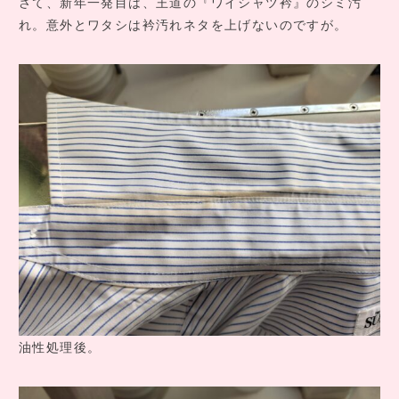
さて、新年一発目は、王道の『ワイシャツ衿』のシミ汚
COMPANY INFO
れ。意外とワタシは衿汚れネタを上げないのですが。
会社情報
CONTACT
お問い合わせ
アクセス
油性処理後。