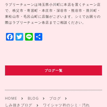
ラブリーチェーンは埼玉県小川町に本店を置くチェーン店
で、秩父市・寄居町・本庄市・深谷市・熊谷市・滑川町・
東松山市・毛呂山町に店舗がございます。シミでお困りの
際はラブリーチェーン各店までご相談ください。
F
T
Li
共
a
w
n
有
c
it
e
e
te
b
r
ブログ一覧
o
o
k
HOME
BLOG
ブログ
しみ抜きブログ
ワイシャツ衿のシミ・汚れ