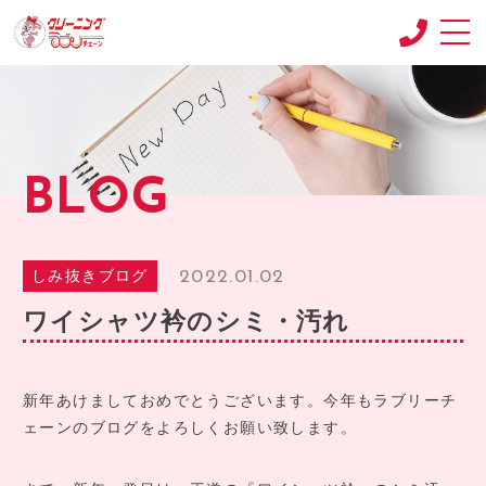
CONCEPT
コンセプト
SHOP
BLOG
店舗紹介
RECRUIT
求人情報
2022.01.02
しみ抜きブログ
RECRUIT2
ワイシャツ衿のシミ・汚れ
求人情報2
product
商品紹介
新年あけましておめでとうございます。今年もラブリーチ
ェーンのブログをよろしくお願い致します。
BLOG
ブログ