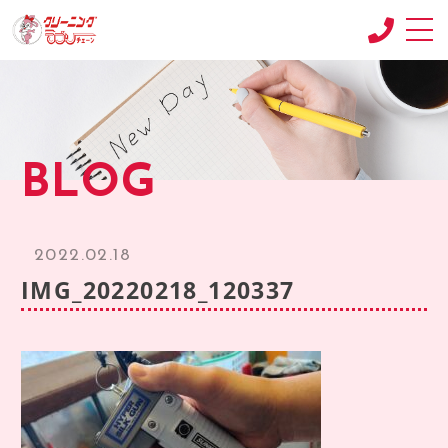
CONCEPT
コンセプト
SHOP
BLOG
店舗紹介
RECRUIT
求人情報
2022.02.18
RECRUIT2
IMG_20220218_120337
求人情報2
product
商品紹介
BLOG
ブログ