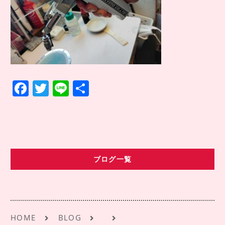
COMPANY INFO
会社情報
CONTACT
お問い合わせ
アクセス
F
T
Li
共
a
w
n
有
c
it
e
e
te
b
r
ブログ一覧
o
o
k
HOME
BLOG