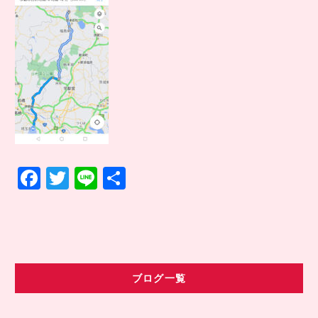
COMPANY INFO
会社情報
CONTACT
お問い合わせ
アクセス
F
T
Li
共
a
w
n
有
c
it
e
e
te
b
r
ブログ一覧
o
o