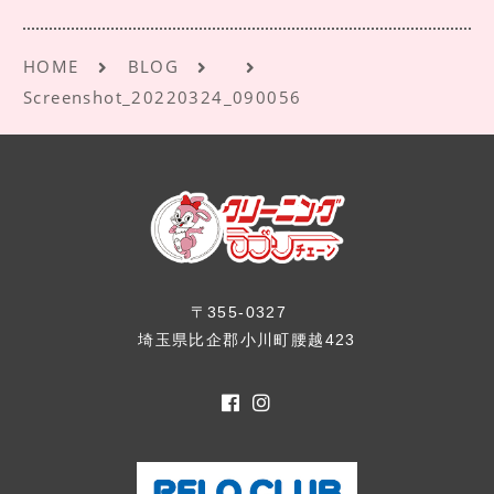
k
HOME
BLOG
Screenshot_20220324_090056
〒355-0327
埼玉県比企郡小川町腰越423