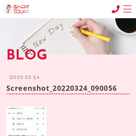
CONCEPT
コンセプト
SHOP
BLOG
店舗紹介
RECRUIT
求人情報
2022.03.24
RECRUIT2
Screenshot_20220324_090056
求人情報2
product
商品紹介
BLOG
ブログ