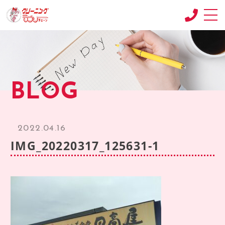
CONCEPT
コンセプト
SHOP
BLOG
店舗紹介
RECRUIT
求人情報
2022.04.16
RECRUIT2
IMG_20220317_125631-1
求人情報2
product
商品紹介
BLOG
ブログ