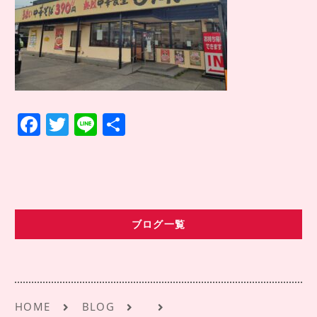
COMPANY INFO
会社情報
CONTACT
お問い合わせ
アクセス
F
T
Li
共
a
w
n
有
c
it
e
e
te
b
r
ブログ一覧
o
o
k
HOME
BLOG