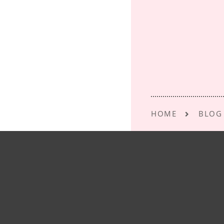
o
o
k
HOME
BLOG