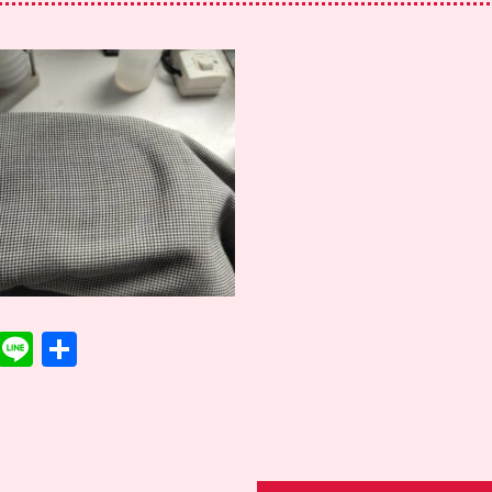
T
Li
共
w
n
有
it
e
te
r