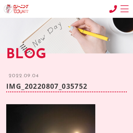
CONCEPT
コンセプト
SHOP
BLOG
店舗紹介
RECRUIT
求人情報
2022.09.04
RECRUIT2
IMG_20220807_035752
求人情報2
product
商品紹介
BLOG
ブログ