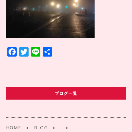
COMPANY INFO
会社情報
CONTACT
お問い合わせ
アクセス
F
T
Li
共
a
w
n
有
c
it
e
e
te
b
r
ブログ一覧
o
o
k
HOME
BLOG