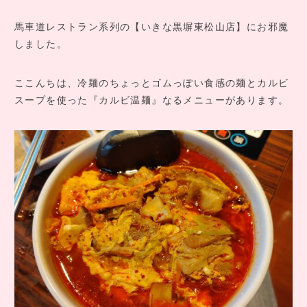
COMPANY INFO
会社情報
馬車道レストラン系列の【いきな黒塀東松山店】にお邪魔
しました。
CONTACT
お問い合わせ
ここんちは、冷麺のちょっとゴムっぽい食感の麺とカルビ
スープを使った『カルビ温麺』なるメニューがあります。
アクセス