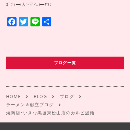
ｺﾞﾁｿ━(人>▽<｡)━ｻﾏｯ
F
T
Li
共
a
w
n
有
c
it
e
e
te
b
r
ブログ一覧
o
o
k
HOME
BLOG
ブログ
ラーメン＆献立ブログ
焼肉店･いきな黒塀東松山店のカルビ温麺