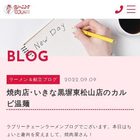
CONCEPT
コンセプト
SHOP
BLOG
店舗紹介
RECRUIT
求人情報
2022.09.09
ラーメン＆献立ブログ
RECRUIT2
焼肉店･いきな黒塀東松山店のカル
求人情報2
ビ温麺
product
商品紹介
BLOG
ラブリーチェーンラーメンブログでございます。本日はち
ブログ
ょいと趣向を変えまして、焼肉屋さん！