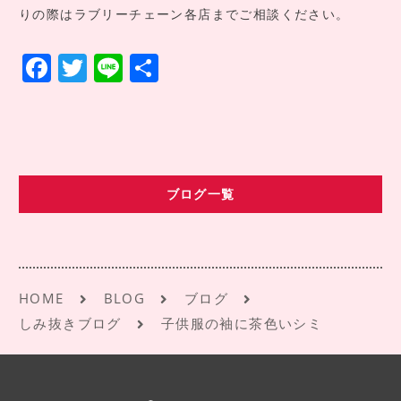
りの際はラブリーチェーン各店までご相談ください。
F
T
Li
共
a
w
n
有
c
it
e
e
te
b
r
ブログ一覧
o
o
k
HOME
BLOG
ブログ
しみ抜きブログ
子供服の袖に茶色いシミ