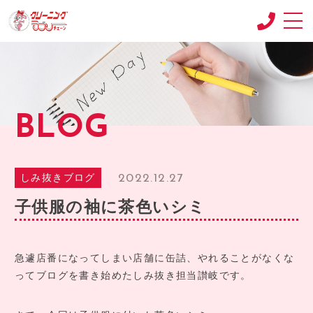
CONCEPT
コンセプト
SHOP
BLOG
店舗紹介
RECRUIT
求人情報
2022.12.27
しみ抜きブログ
RECRUIT2
子供服の袖に茶色いシミ
求人情報2
product
商品紹介
急遽店番になってしまい店舗に缶詰、やれることがなくな
ってブログを書き始めたしみ抜き担当讃岐です。
BLOG
ブログ