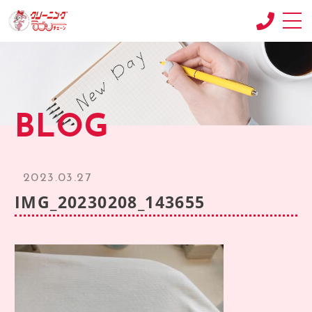
CONCEPT
コンセプト
SHOP
BLOG
店舗紹介
RECRUIT
求人情報
2023.03.27
RECRUIT2
IMG_20230208_143655
求人情報2
product
商品紹介
BLOG
ブログ