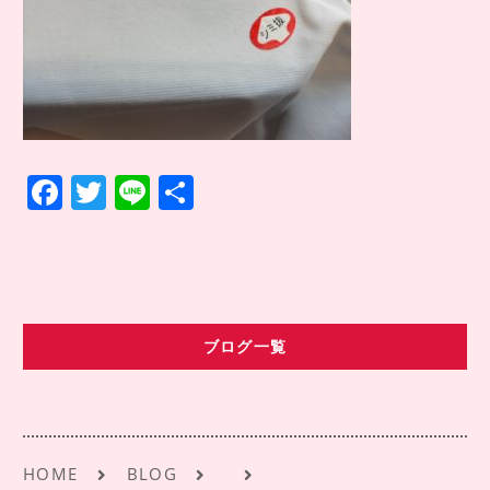
COMPANY INFO
会社情報
CONTACT
お問い合わせ
アクセス
F
T
Li
共
a
w
n
有
c
it
e
e
te
b
r
ブログ一覧
o
o
k
HOME
BLOG