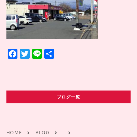
COMPANY INFO
会社情報
CONTACT
お問い合わせ
アクセス
F
T
Li
共
a
w
n
有
c
it
e
e
te
b
r
ブログ一覧
o
o
k
HOME
BLOG