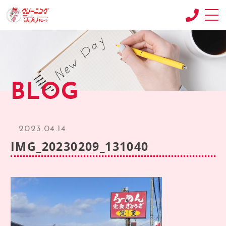
CONCEPT
コンセプト
SHOP
BLOG
店舗紹介
RECRUIT
求人情報
2023.04.14
RECRUIT2
IMG_20230209_131040
求人情報2
product
商品紹介
BLOG
ブログ