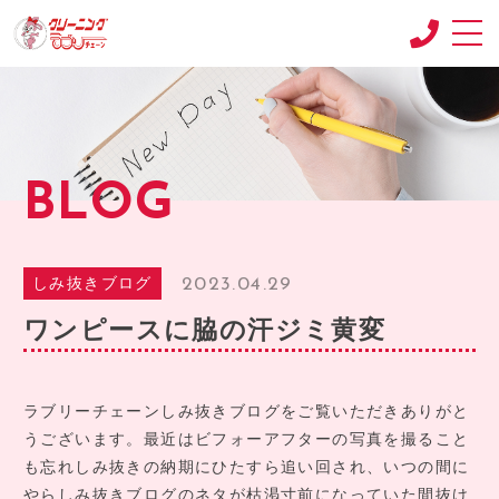
CONCEPT
コンセプト
SHOP
BLOG
店舗紹介
RECRUIT
求人情報
2023.04.29
しみ抜きブログ
RECRUIT2
ワンピースに脇の汗ジミ黄変
求人情報2
product
商品紹介
ラブリーチェーンしみ抜きブログをご覧いただきありがと
うございます。最近はビフォーアフターの写真を撮ること
BLOG
も忘れしみ抜きの納期にひたすら追い回され、いつの間に
ブログ
やらしみ抜きブログのネタが枯渇寸前になっていた間抜け