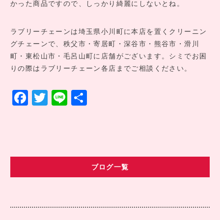
かった商品ですので、しっかり綺麗にしないとね。
ラブリーチェーンは埼玉県小川町に本店を置くクリーニン
グチェーンで、秩父市・寄居町・深谷市・熊谷市・滑川
町・東松山市・毛呂山町に店舗がございます。シミでお困
りの際はラブリーチェーン各店までご相談ください。
F
T
Li
共
a
w
n
有
c
it
e
e
te
b
r
ブログ一覧
o
o
k