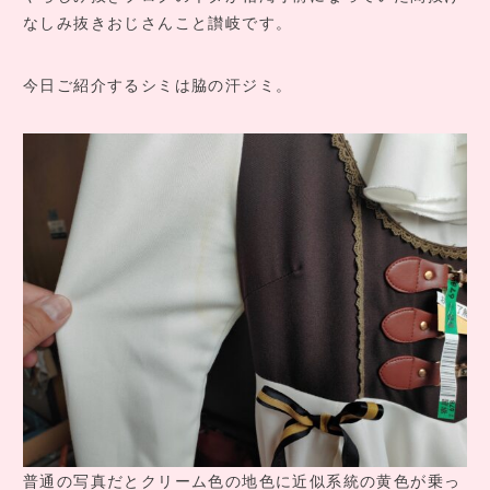
COMPANY INFO
なしみ抜きおじさんこと讃岐です。
会社情報
CONTACT
今日ご紹介するシミは脇の汗ジミ。
お問い合わせ
アクセス
普通の写真だとクリーム色の地色に近似系統の黄色が乗っ