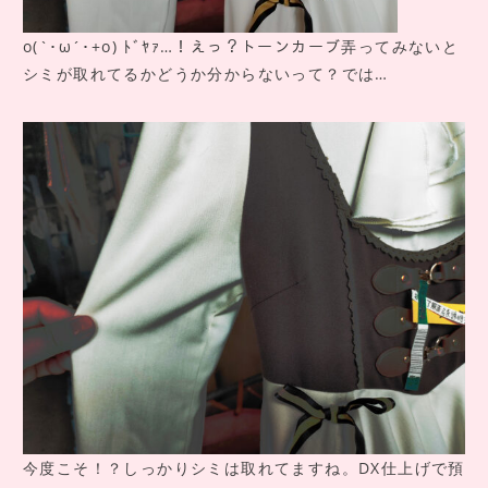
o(`･ω´･+o) ﾄﾞﾔｧ…！えっ？トーンカーブ弄ってみないと
シミが取れてるかどうか分からないって？では…
今度こそ！？しっかりシミは取れてますね。DX仕上げで預