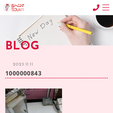
CONCEPT
コンセプト
SHOP
BLOG
店舗紹介
RECRUIT
求人情報
2023.11.11
RECRUIT2
1000000843
求人情報2
product
商品紹介
BLOG
ブログ