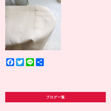
COMPANY INFO
会社情報
CONTACT
お問い合わせ
アクセス
F
T
Li
共
a
w
n
有
c
it
e
e
te
b
r
ブログ一覧
o
o