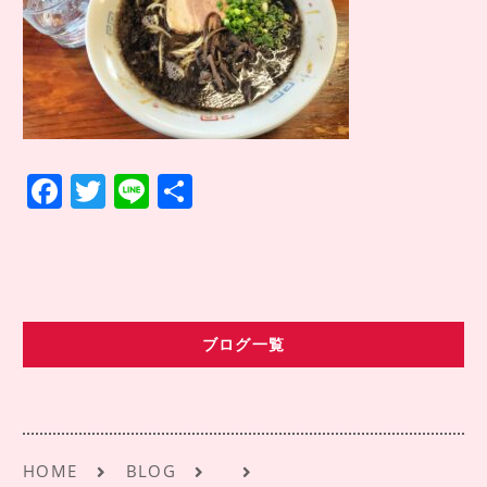
COMPANY INFO
会社情報
CONTACT
お問い合わせ
アクセス
F
T
Li
共
a
w
n
有
c
it
e
e
te
b
r
ブログ一覧
o
o
k
HOME
BLOG