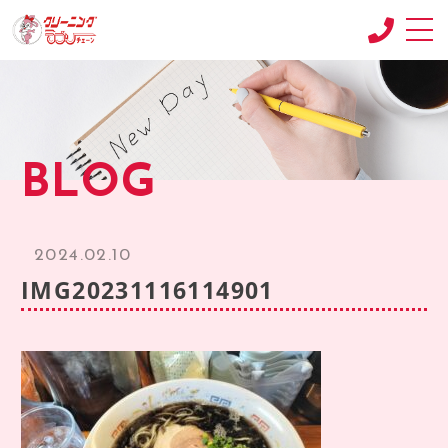
CONCEPT
コンセプト
SHOP
BLOG
店舗紹介
RECRUIT
求人情報
2024.02.10
RECRUIT2
IMG20231116114901
求人情報2
product
商品紹介
BLOG
ブログ