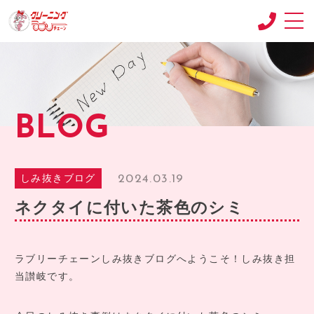
CONCEPT
コンセプト
SHOP
BLOG
店舗紹介
RECRUIT
求人情報
2024.03.19
しみ抜きブログ
RECRUIT2
ネクタイに付いた茶色のシミ
求人情報2
product
商品紹介
ラブリーチェーンしみ抜きブログへようこそ！しみ抜き担
当讃岐です。
BLOG
ブログ