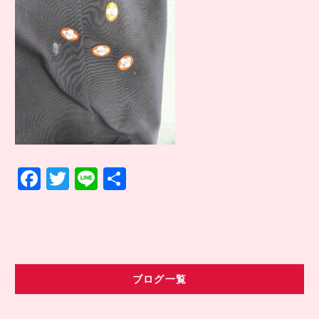
COMPANY INFO
会社情報
CONTACT
お問い合わせ
アクセス
F
T
Li
共
a
w
n
有
c
it
e
e
te
b
r
ブログ一覧
o
o