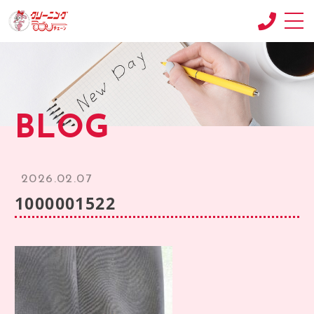
CONCEPT
コンセプト
SHOP
BLOG
店舗紹介
RECRUIT
求人情報
2026.02.07
RECRUIT2
1000001522
求人情報2
product
商品紹介
BLOG
ブログ