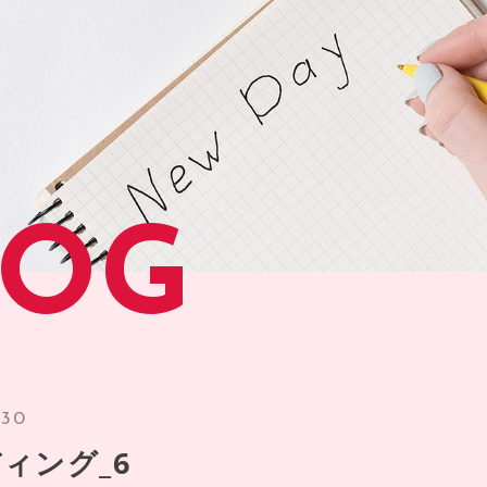
LOG
.30
ィング_6