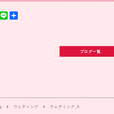
T
Li
共
w
n
有
it
e
te
r
ブログ一覧
y
ウェディング
ウェディング_6